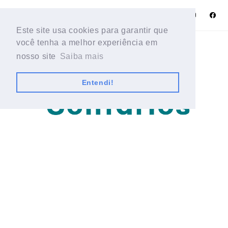
Este site usa cookies para garantir que
Este site usa cookies para garantir que
você tenha a melhor experiência em
você tenha a melhor experiência em
nosso site
nosso site
Saiba mais
Saiba mais
Entendi!
Entendi!