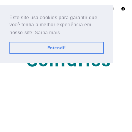
Este site usa cookies para garantir que
Este site usa cookies para garantir que
você tenha a melhor experiência em
você tenha a melhor experiência em
nosso site
nosso site
Saiba mais
Saiba mais
Entendi!
Entendi!