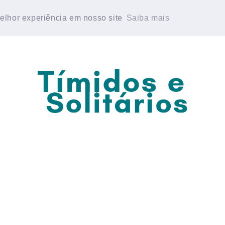
E PERSONALIDADE
GRUPO DE WHATSAPP
melhor experiência em nosso site
melhor experiência em nosso site
Saiba mais
Saiba mais