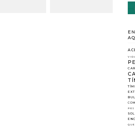
EN
AQ
AC
VID
P
CAR
C
TÍ
TÍM
EX
BUL
COM
PES
SOL
ENC
QUE