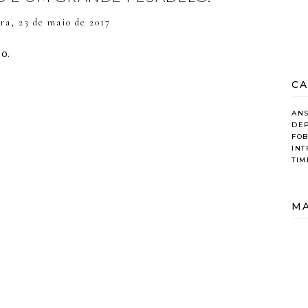
ira, 23 de maio de 2017
o.
CA
AN
DE
FOB
IN
TIM
MA