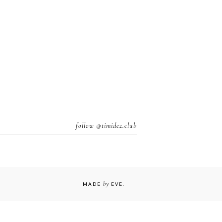
follow
@timidez.club
by
MADE
EVE
.