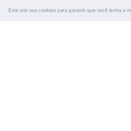
HOME
CONTATO
SOBRE
TESTE D
Este site usa cookies para garantir que você tenha a 
Este site usa cookies para garantir que você tenha a 