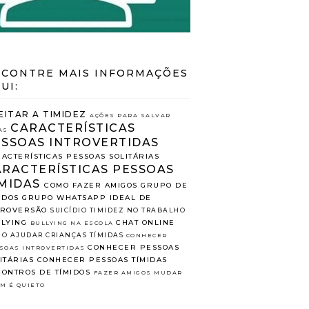
CONTRE MAIS INFORMAÇÕES
UI:
EITAR A TIMIDEZ
AÇÕES PARA SALVAR
CARACTERÍSTICAS
AS
ESSOAS INTROVERTIDAS
ACTERÍSTICAS PESSOAS SOLITÁRIAS
ARACTERÍSTICAS PESSOAS
MIDAS
COMO FAZER AMIGOS
GRUPO DE
IDOS
GRUPO WHATSAPP
IDEAL DE
TROVERSÃO
SUICÍDIO
TIMIDEZ NO TRABALHO
LYING
CHAT ONLINE
BULLYING NA ESCOLA
O AJUDAR CRIANÇAS TÍMIDAS
CONHECER
CONHECER PESSOAS
SOAS INTROVERTIDAS
ITÁRIAS
CONHECER PESSOAS TÍMIDAS
ONTROS DE TÍMIDOS
FAZER AMIGOS
MUDAR
M É QUIETO