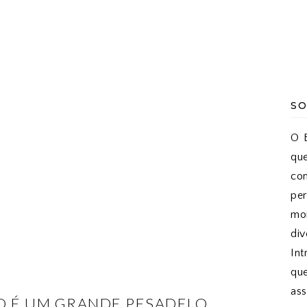
SO
O B
qu
co
pe
mon
di
Int
qu
as
O É UM GRANDE PESADELO.