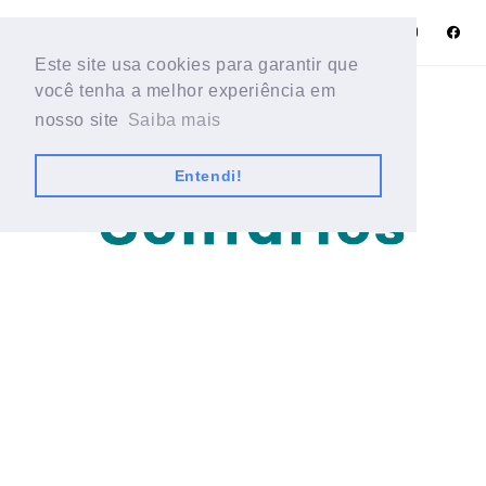
Este site usa cookies para garantir que
Este site usa cookies para garantir que
você tenha a melhor experiência em
você tenha a melhor experiência em
nosso site
nosso site
Saiba mais
Saiba mais
Entendi!
Entendi!