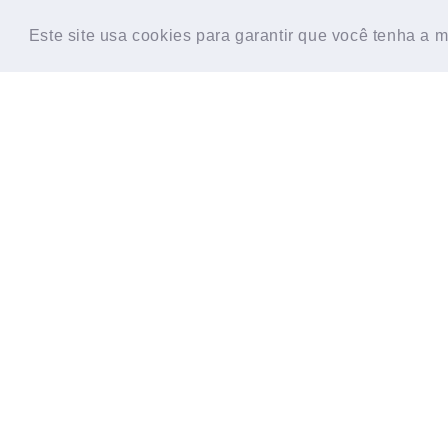
HOME
CONTATO
SOBRE
TESTE D
Este site usa cookies para garantir que você tenha a 
Este site usa cookies para garantir que você tenha a 