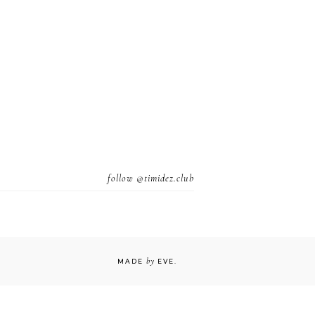
follow
@timidez.club
by
MADE
EVE
.