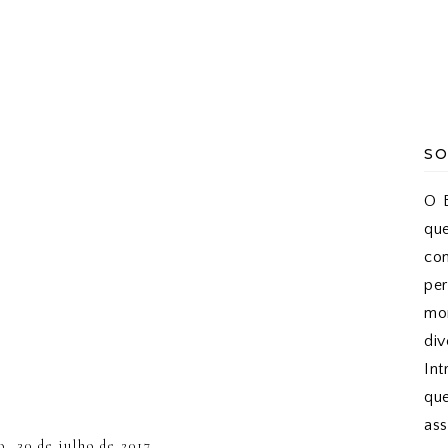
SO
O B
qu
co
pe
mon
di
Int
qu
as
, 30 de julho de 2017