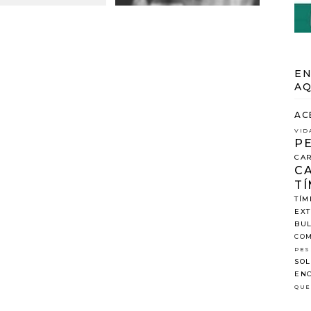
EN
AQ
AC
VID
P
CAR
C
TÍ
TÍM
EX
BUL
COM
PES
SOL
ENC
QUE