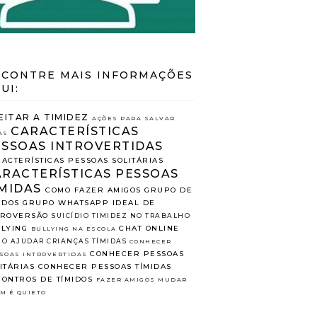
CONTRE MAIS INFORMAÇÕES
UI:
EITAR A TIMIDEZ
AÇÕES PARA SALVAR
CARACTERÍSTICAS
AS
ESSOAS INTROVERTIDAS
ACTERÍSTICAS PESSOAS SOLITÁRIAS
ARACTERÍSTICAS PESSOAS
MIDAS
COMO FAZER AMIGOS
GRUPO DE
IDOS
GRUPO WHATSAPP
IDEAL DE
TROVERSÃO
SUICÍDIO
TIMIDEZ NO TRABALHO
LYING
CHAT ONLINE
BULLYING NA ESCOLA
O AJUDAR CRIANÇAS TÍMIDAS
CONHECER
CONHECER PESSOAS
SOAS INTROVERTIDAS
ITÁRIAS
CONHECER PESSOAS TÍMIDAS
ONTROS DE TÍMIDOS
FAZER AMIGOS
MUDAR
M É QUIETO