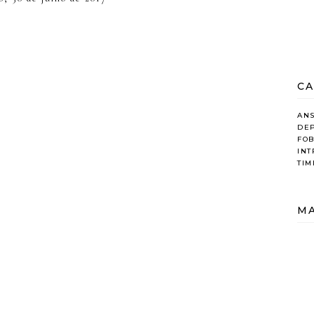
CA
AN
DE
FOB
IN
TIM
MA