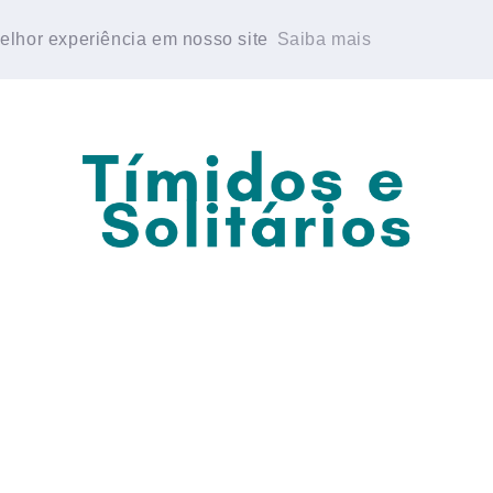
E PERSONALIDADE
GRUPO DE WHATSAPP
melhor experiência em nosso site
melhor experiência em nosso site
Saiba mais
Saiba mais