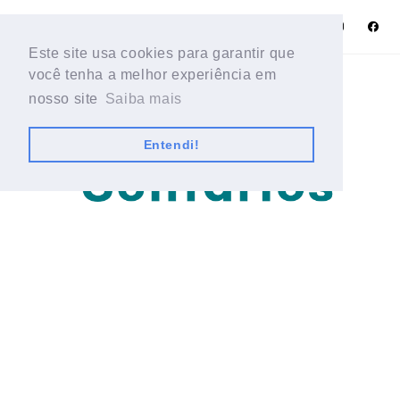
Este site usa cookies para garantir que
Este site usa cookies para garantir que
você tenha a melhor experiência em
você tenha a melhor experiência em
nosso site
nosso site
Saiba mais
Saiba mais
Entendi!
Entendi!