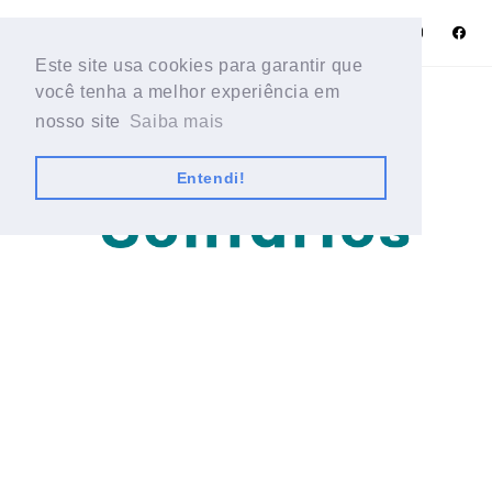
Este site usa cookies para garantir que
Este site usa cookies para garantir que
você tenha a melhor experiência em
você tenha a melhor experiência em
nosso site
nosso site
Saiba mais
Saiba mais
Entendi!
Entendi!