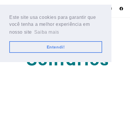
Este site usa cookies para garantir que
Este site usa cookies para garantir que
você tenha a melhor experiência em
você tenha a melhor experiência em
nosso site
nosso site
Saiba mais
Saiba mais
Entendi!
Entendi!