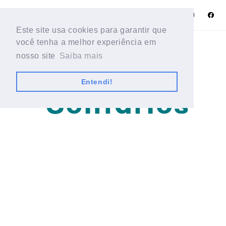
Este site usa cookies para garantir que
Este site usa cookies para garantir que
você tenha a melhor experiência em
você tenha a melhor experiência em
nosso site
nosso site
Saiba mais
Saiba mais
Entendi!
Entendi!