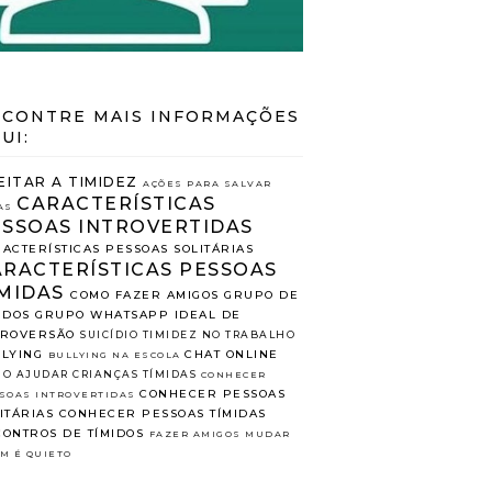
CONTRE MAIS INFORMAÇÕES
UI:
EITAR A TIMIDEZ
AÇÕES PARA SALVAR
CARACTERÍSTICAS
AS
ESSOAS INTROVERTIDAS
ACTERÍSTICAS PESSOAS SOLITÁRIAS
ARACTERÍSTICAS PESSOAS
MIDAS
COMO FAZER AMIGOS
GRUPO DE
IDOS
GRUPO WHATSAPP
IDEAL DE
TROVERSÃO
SUICÍDIO
TIMIDEZ NO TRABALHO
LYING
CHAT ONLINE
BULLYING NA ESCOLA
O AJUDAR CRIANÇAS TÍMIDAS
CONHECER
CONHECER PESSOAS
SOAS INTROVERTIDAS
ITÁRIAS
CONHECER PESSOAS TÍMIDAS
ONTROS DE TÍMIDOS
FAZER AMIGOS
MUDAR
M É QUIETO