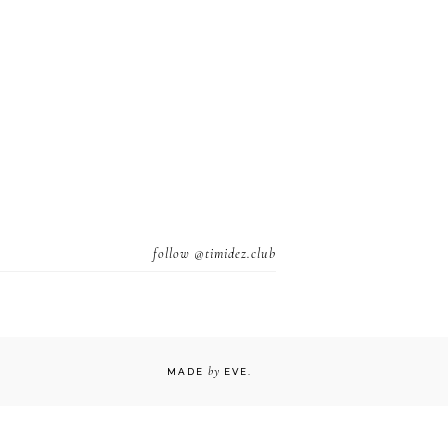
follow
@timidez.club
by
MADE
EVE
.