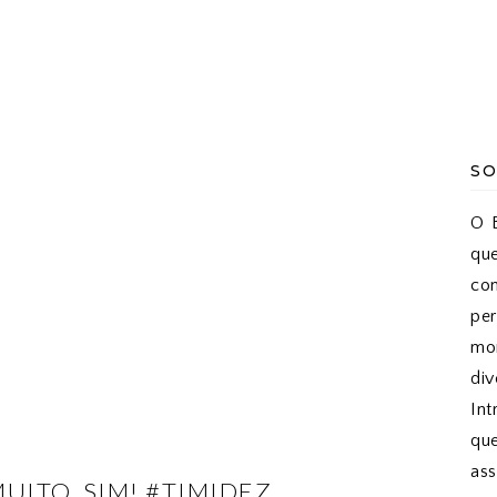
SO
O B
qu
co
pe
mon
di
Int
qu
as
UITO, SIM! #TIMIDEZ