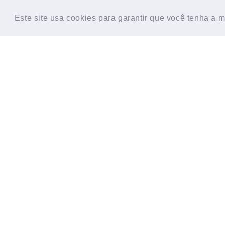
HOME
CONTATO
SOBRE
TESTE D
Este site usa cookies para garantir que você tenha a 
Este site usa cookies para garantir que você tenha a 