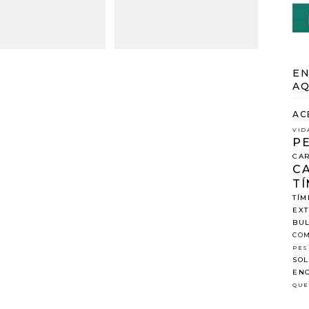
EN
AQ
AC
VID
P
CAR
C
TÍ
TÍM
EX
BUL
COM
PES
SOL
ENC
QUE