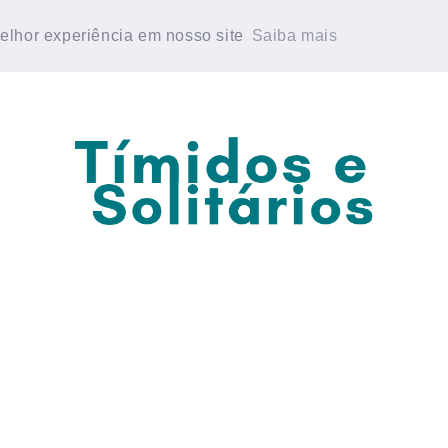
E PERSONALIDADE
GRUPO DE WHATSAPP
melhor experiência em nosso site
melhor experiência em nosso site
Saiba mais
Saiba mais