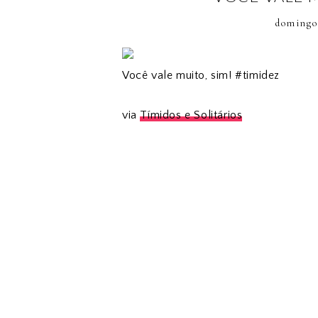
domingo
Você vale muito, sim! #timidez
via
Tímidos e Solitários