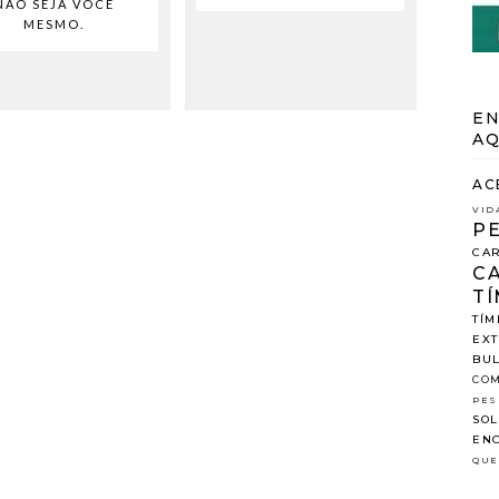
NÃO SEJA VOCÊ
MESMO.
EN
AQ
AC
VID
P
CAR
C
TÍ
TÍM
EX
BUL
COM
PES
SOL
ENC
QUE