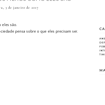
ra, 3 de janeiro de 2017
o eles são.
CA
ciedade pensa sobre o que eles precisam ser.
AN
DE
FOB
IN
TIM
MA