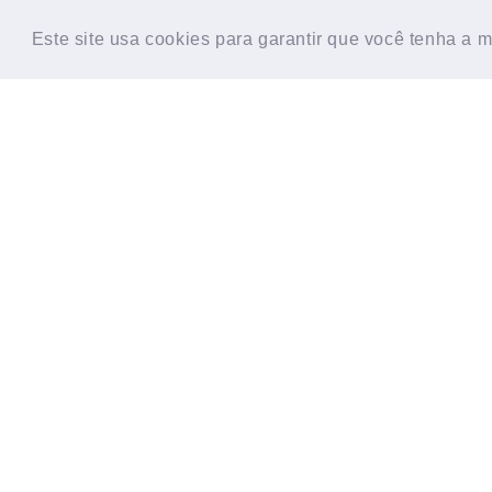
HOME
CONTATO
SOBRE
TESTE D
Este site usa cookies para garantir que você tenha a 
Este site usa cookies para garantir que você tenha a 