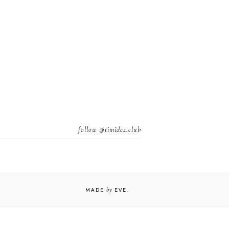
follow
@timidez.club
by
MADE
EVE
.