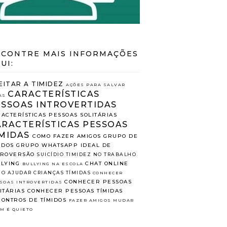
CONTRE MAIS INFORMAÇÕES
UI:
EITAR A TIMIDEZ
AÇÕES PARA SALVAR
CARACTERÍSTICAS
AS
ESSOAS INTROVERTIDAS
ACTERÍSTICAS PESSOAS SOLITÁRIAS
ARACTERÍSTICAS PESSOAS
MIDAS
COMO FAZER AMIGOS
GRUPO DE
IDOS
GRUPO WHATSAPP
IDEAL DE
TROVERSÃO
SUICÍDIO
TIMIDEZ NO TRABALHO
LYING
CHAT ONLINE
BULLYING NA ESCOLA
O AJUDAR CRIANÇAS TÍMIDAS
CONHECER
CONHECER PESSOAS
SOAS INTROVERTIDAS
ITÁRIAS
CONHECER PESSOAS TÍMIDAS
ONTROS DE TÍMIDOS
FAZER AMIGOS
MUDAR
M É QUIETO