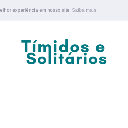
E PERSONALIDADE
GRUPO DE WHATSAPP
melhor experiência em nosso site
melhor experiência em nosso site
Saiba mais
Saiba mais