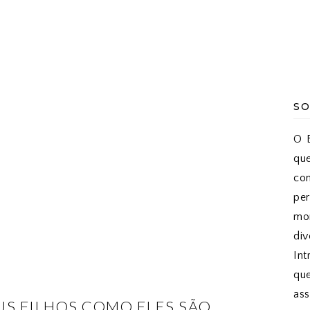
SO
O B
qu
co
pe
mon
di
Int
qu
as
EUS FILHOS COMO ELES SÃO