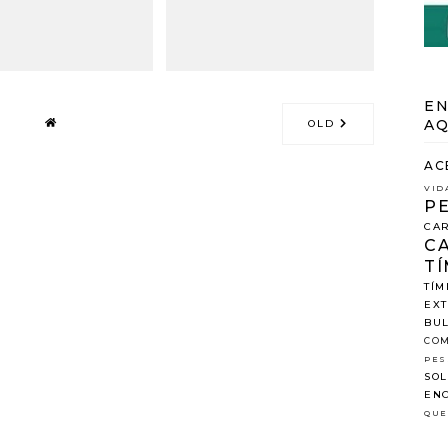
EN
AQ
OLD
AC
VID
P
CAR
C
TÍ
TÍM
EX
BUL
COM
PES
SOL
ENC
QUE