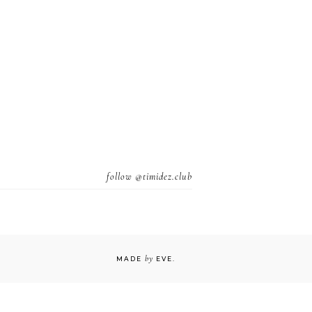
follow
@timidez.club
by
MADE
EVE
.