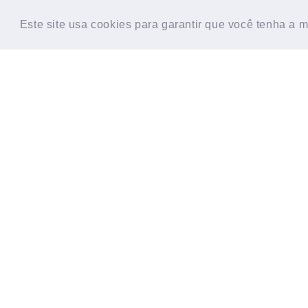
HOME
CONTATO
SOBRE
TESTE D
Este site usa cookies para garantir que você tenha a 
Este site usa cookies para garantir que você tenha a 