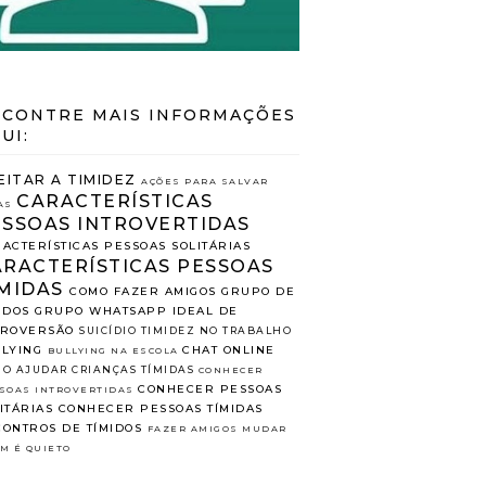
CONTRE MAIS INFORMAÇÕES
UI:
EITAR A TIMIDEZ
AÇÕES PARA SALVAR
CARACTERÍSTICAS
AS
ESSOAS INTROVERTIDAS
ACTERÍSTICAS PESSOAS SOLITÁRIAS
ARACTERÍSTICAS PESSOAS
MIDAS
COMO FAZER AMIGOS
GRUPO DE
IDOS
GRUPO WHATSAPP
IDEAL DE
TROVERSÃO
SUICÍDIO
TIMIDEZ NO TRABALHO
LYING
CHAT ONLINE
BULLYING NA ESCOLA
O AJUDAR CRIANÇAS TÍMIDAS
CONHECER
CONHECER PESSOAS
SOAS INTROVERTIDAS
ITÁRIAS
CONHECER PESSOAS TÍMIDAS
ONTROS DE TÍMIDOS
FAZER AMIGOS
MUDAR
M É QUIETO