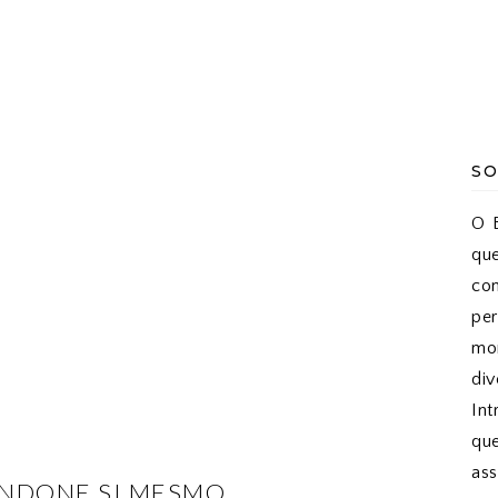
SO
O B
qu
co
pe
mon
di
Int
qu
as
NDONE SI MESMO