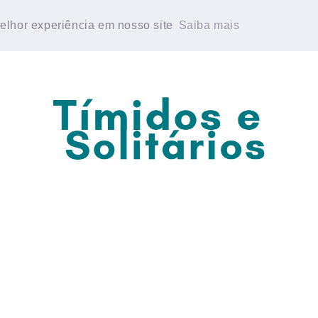
E PERSONALIDADE
GRUPO DE WHATSAPP
melhor experiência em nosso site
melhor experiência em nosso site
Saiba mais
Saiba mais