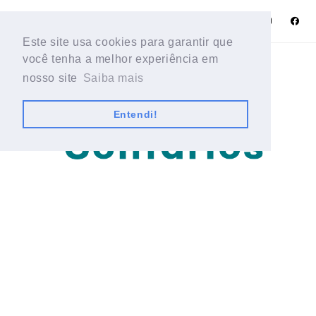
Este site usa cookies para garantir que
Este site usa cookies para garantir que
você tenha a melhor experiência em
você tenha a melhor experiência em
nosso site
nosso site
Saiba mais
Saiba mais
Entendi!
Entendi!