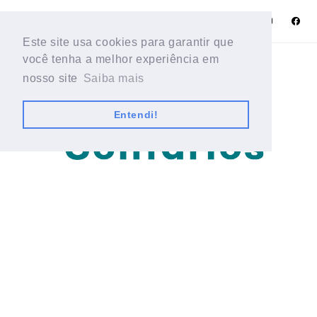
Este site usa cookies para garantir que
Este site usa cookies para garantir que
você tenha a melhor experiência em
você tenha a melhor experiência em
nosso site
nosso site
Saiba mais
Saiba mais
Entendi!
Entendi!