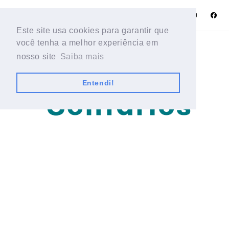
Este site usa cookies para garantir que
Este site usa cookies para garantir que
você tenha a melhor experiência em
você tenha a melhor experiência em
nosso site
nosso site
Saiba mais
Saiba mais
Entendi!
Entendi!