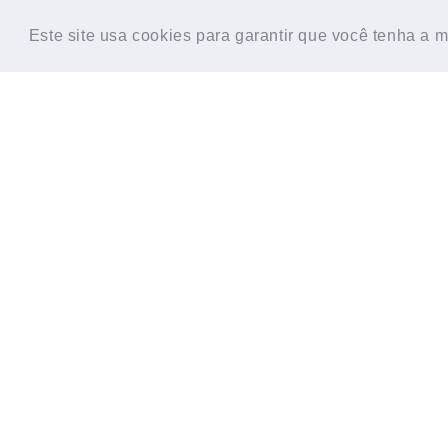
HOME
CONTATO
SOBRE
TESTE D
Este site usa cookies para garantir que você tenha a 
Este site usa cookies para garantir que você tenha a 