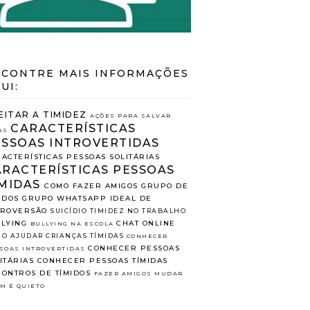
CONTRE MAIS INFORMAÇÕES
UI:
EITAR A TIMIDEZ
AÇÕES PARA SALVAR
CARACTERÍSTICAS
AS
ESSOAS INTROVERTIDAS
ACTERÍSTICAS PESSOAS SOLITÁRIAS
ARACTERÍSTICAS PESSOAS
MIDAS
COMO FAZER AMIGOS
GRUPO DE
IDOS
GRUPO WHATSAPP
IDEAL DE
TROVERSÃO
SUICÍDIO
TIMIDEZ NO TRABALHO
LYING
CHAT ONLINE
BULLYING NA ESCOLA
O AJUDAR CRIANÇAS TÍMIDAS
CONHECER
CONHECER PESSOAS
SOAS INTROVERTIDAS
ITÁRIAS
CONHECER PESSOAS TÍMIDAS
ONTROS DE TÍMIDOS
FAZER AMIGOS
MUDAR
M É QUIETO