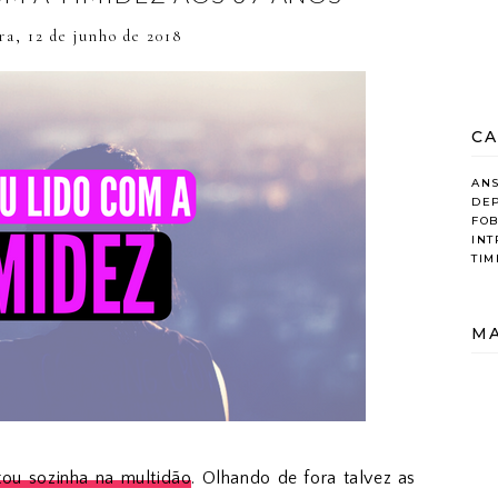
ra, 12 de junho de 2018
CA
AN
DE
FOB
IN
TIM
MA
tou sozinha na multidão
. Olhando de fora talvez as