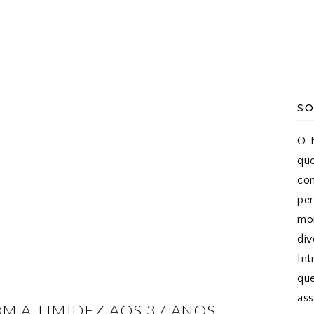
SO
O B
qu
co
pe
mon
di
Int
qu
as
M A TIMIDEZ AOS 37 ANOS