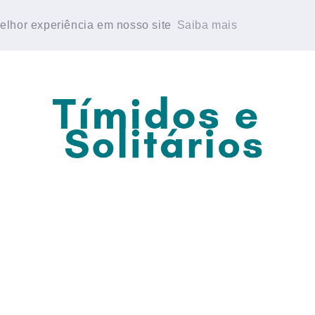
E PERSONALIDADE
GRUPO DE WHATSAPP
melhor experiência em nosso site
melhor experiência em nosso site
Saiba mais
Saiba mais