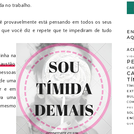
da no trabalho.
cê provavelmente está pensando em todos os seus
que você diz e repete que te impediram de tudo
EN
AQ
AC
inha na
VID
P
austão
.
CAR
 pessoas
C
TÍ
 de uma
TÍM
ar e em
EX
BUL
va uma
COM
a mesmo
PES
SOL
ENC
QUE